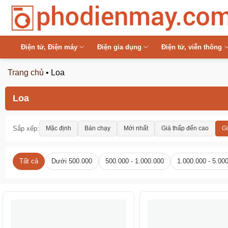
Chuyển
đến
nội
dung
Điện tử, Điện máy
Điện gia dụng
Điện tử, viễn thông
Trang chủ
•
Loa
Loa
Sắp xếp:
Mặc định
Bán chạy
Mới nhất
Giá thấp đến cao
Gi
Tất cả
Dưới 500.000
500.000 - 1.000.000
1.000.000 - 5.00