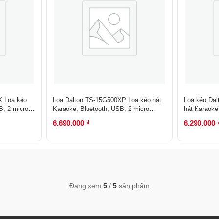
X Loa kéo
Loa Dalton TS-15G500XP Loa kéo hát
Loa kéo Da
B, 2 micro
Karaoke, Bluetooth, USB, 2 micro
hát Karaoke
600W,bass 40
550W, Bass
6.690.000
₫
6.290.000
Đang xem
5
/
5
sản phẩm