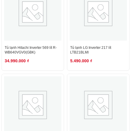
Tủ lạnh Hitachi Inverter 569 lít R-
Tủ lạnh LG Inverter 217 lít
WB640VGV0(GBK)
LTB21BLMI
34.990.000
₫
5.490.000
₫