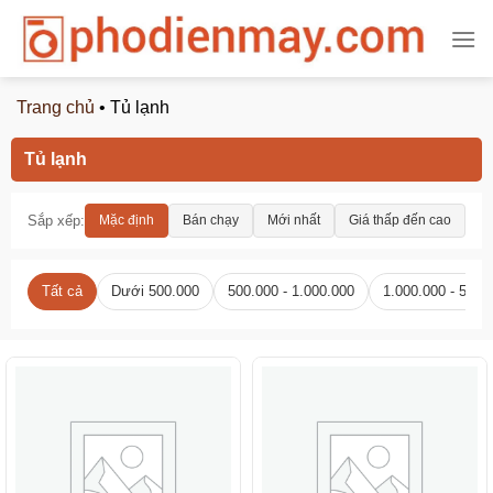
Chuyển
đến
nội
dung
Trang chủ
•
Tủ lạnh
Tủ lạnh
Sắp xếp:
Mặc định
Bán chạy
Mới nhất
Giá thấp đến cao
Gi
Tất cả
Dưới 500.000
500.000 - 1.000.000
1.000.000 - 5.00