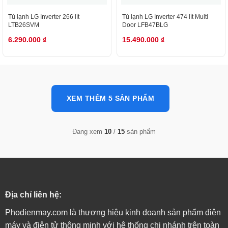
Tủ lạnh LG Inverter 266 lít
Tủ lạnh LG Inverter 474 lít Multi
LTB26SVM
Door LFB47BLG
6.290.000
₫
15.490.000
₫
XEM THÊM 5 SẢN PHẨM
Đang xem
10
/
15
sản phẩm
Địa chỉ liên hệ:
Phodienmay.com là thương hiệu kinh doanh sản phẩm điện
máy và điện tử thông minh với hệ thống chi nhánh trên toàn