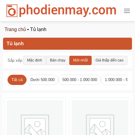
Chuyển
đến
nội
dung
Trang chủ
•
Tủ lạnh
Tủ lạnh
Sắp xếp:
Mặc định
Bán chạy
Mới nhất
Giá thấp đến cao
Gi
Tất cả
Dưới 500.000
500.000 - 1.000.000
1.000.000 - 5.00