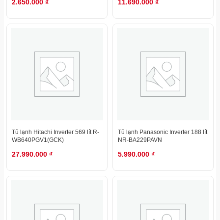
2.650.000
₫
11.690.000
₫
Tủ lạnh Hitachi Inverter 569 lít R-
Tủ lạnh Panasonic Inverter 188 lít
WB640PGV1(GCK)
NR-BA229PAVN
27.990.000
₫
5.990.000
₫