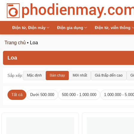
Chuyển
đến
nội
dung
Điện tử, Điện máy
Điện gia dụng
Điện tử, viễn thông
Trang chủ
•
Loa
Loa
Sắp xếp:
Mặc định
Bán chạy
Mới nhất
Giá thấp đến cao
Gi
Tất cả
Dưới 500.000
500.000 - 1.000.000
1.000.000 - 5.00