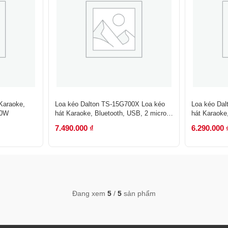
Karaoke,
Loa kéo Dalton TS-15G700X Loa kéo
Loa kéo Da
00W
hát Karaoke, Bluetooth, USB, 2 micro
hát Karaoke
700W, Bass 40
550W, Bass
7.490.000
₫
6.290.000
Đang xem
5
/
5
sản phẩm