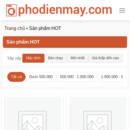
Chuyển
đến
nội
dung
Trang chủ
•
Sản phẩm HOT
Sản phẩm HOT
Sắp xếp:
Mặc định
Bán chạy
Mới nhất
Giá thấp đến cao
Gi
Tất cả
Dưới 500.000
500.000 - 1.000.000
1.000.000 - 5.00