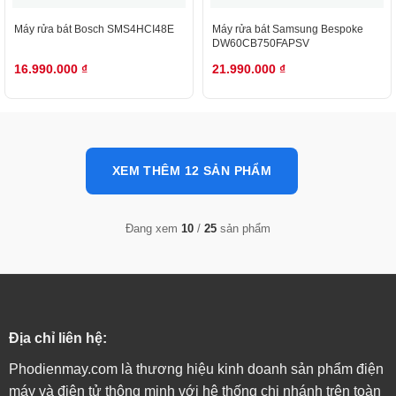
Máy rửa bát Bosch SMS4HCI48E
Máy rửa bát Samsung Bespoke
DW60CB750FAPSV
16.990.000
₫
21.990.000
₫
XEM THÊM 12 SẢN PHẨM
Đang xem
10
/
25
sản phẩm
Địa chỉ liên hệ:
Phodienmay.com là thương hiệu kinh doanh sản phẩm điện
máy và điện tử thông minh với hệ thống chi nhánh trên toàn