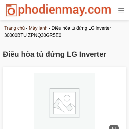
Chuyển
đến
nội
dung
Trang chủ
•
Máy lạnh
•
Điều hòa tủ đứng LG Inverter
30000BTU ZPNQ30GR5E0
Điều hòa tủ đứng LG Inverter
30000BTU ZPNQ30GR5E0
1
/
1