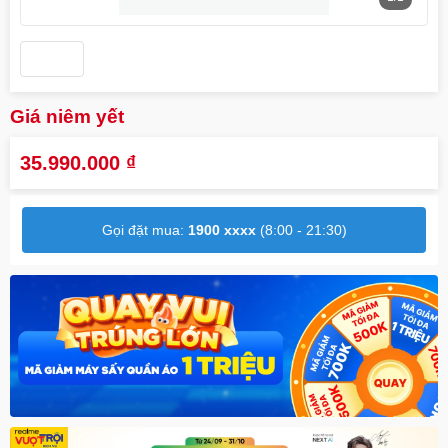
Giá niêm yết
35.990.000
₫
Gọi đặt mua:
1900 xxxx
(8:00 - 21:30)