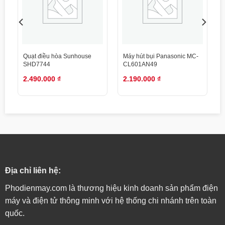
Ống dẫn gas bằng Đồng – Dàn
Chất liệu dàn tản
tản nhiệt lá nhôm phủ lớp Gold
nhiệt
Fin
Loại Gas sử dụng
R-32
Quạt điều hòa Sunhouse
Máy hút bụi Panasonic MC-
SHD7744
CL601AN49
Chiều dài lắp đặt ống
Tối đa 50m
đồng
2.490.000
₫
2.190.000
₫
Chiều cao lắp đặt tối
đa giữa cục nóng-
30m
lạnh
Năm ra mắt
2023
Địa chỉ liên hệ:
Phodienmay.com là thương hiệu kinh doanh sản phẩm điện
máy và điện tử thông minh với hệ thống chi nhánh trên toàn
quốc.