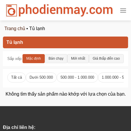
Chuyển
đến
nội
dung
Trang chủ
•
Tủ lạnh
Tủ lạnh
Sắp xếp:
Mặc định
Bán chạy
Mới nhất
Giá thấp đến cao
Gi
Tất cả
Dưới 500.000
500.000 - 1.000.000
1.000.000 - 5.00
Không tìm thấy sản phẩm nào khớp với lựa chọn của bạn.
Địa chỉ liên hệ: